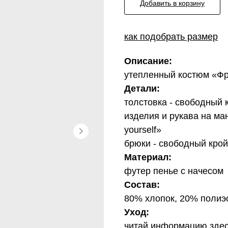
Добавить в корзину
как подобрать размер
Описание:
утепленный костюм «Фро
Детали:
толстовка - свободный 
изделия и рукава на ма
yourself»
брюки - свободный крой
Материал:
футер пенье с начесом
Состав:
80% хлопок, 20% полиэ
Уход:
читай информацию
зде