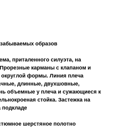
езабываемых образов
ема, приталенного силуэта, на
 Прорезные карманы с клапаном и
а округлой формы. Линия плеча
ачные, длинные, двухшовные,
нь объемные у плеча и сужающиеся к
ельнокроеная стойка. Застежка на
 подкладе
стюмное шерстяное полотно