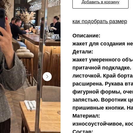
Добавить в корзину
как подобрать размер
Описание:
жакет для создания н
Детали:
жакет умеренного объ
притачной подкладке.
листочкой. Край борт
расширена. Рукава вт
фигурной формы, оче
запястью. Воротник ц
пришивные кнопки. На
Материал:
износоустойчивое, ко
Состав: